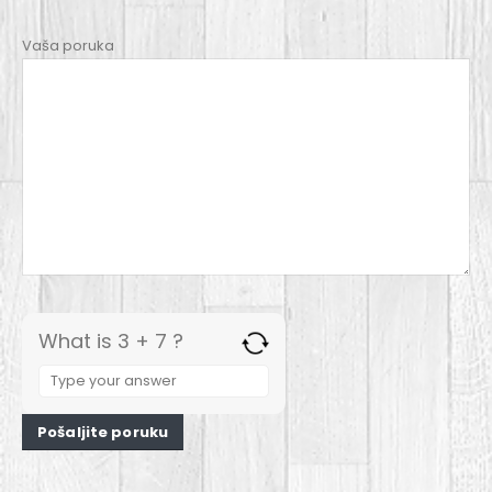
Vaša poruka
What is 3 + 7 ?
Answer
for
3
+
7