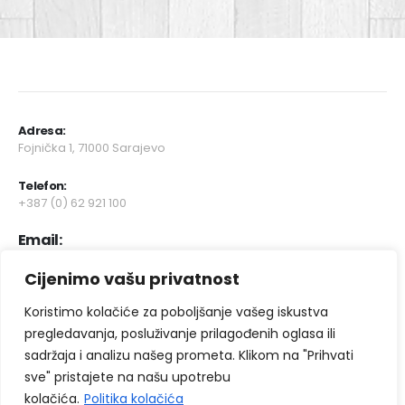
Adresa:
Fojnička 1, 71000 Sarajevo
Telefon
:
+387 (0) 62 921 100
Email:
info@selectparketsistemi.ba
Cijenimo vašu privatnost
Radni dani/sati:
Koristimo kolačiće za poboljšanje vašeg iskustva
Pon - Sub / 9:00 - 18:00
pregledavanja, posluživanje prilagođenih oglasa ili
2025 ©
sadržaja i analizu našeg prometa. Klikom na "Prihvati
Select Parket Sistemi d.o.o.
Sva prava zadrzava
sve" pristajete na našu upotrebu
Web Design "
CanaC.ba
"
kolačića.
Politika kolačića