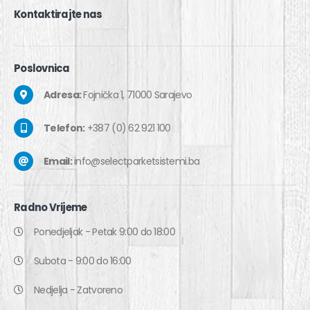
Kontaktirajte
nas
Poslovnica
Adresa:
Fojnička 1, 71000 Sarajevo
Telefon:
+387 (0) 62 921 100
Email:
info@selectparketsistemi.ba
Radno
Vrijeme
Ponedjeljak - Petak 9:00 do 18:00
Subota - 9:00 do 16:00
Nedjelja - Zatvoreno