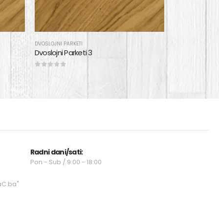
DVOSLOJNI PARKETI
Dvoslojni Parketi 3
0
out of 5
Radni dani/sati:
Pon - Sub / 9:00 - 18:00
aC.ba"