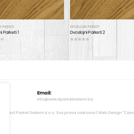
I PARKETI
DVOSLOJNI PARKETI
i Parketi 1
Dvoslojni Parketi 2
 5
0
out of 5
Email:
info@selectparketsistemi.ba
 ©
Select Parket Sistemi d.o.o.
Sva prava zadrzava | Web Design
"Can