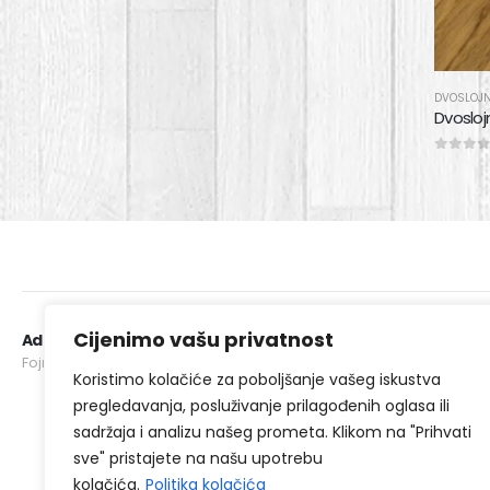
DVOSLOJN
Dvoslojn
0
out of
Cijenimo vašu privatnost
Adresa:
Telefon
:
Fojnička 1, 71000 Sarajevo
+387 (0) 62 921 100
Koristimo kolačiće za poboljšanje vašeg iskustva
pregledavanja, posluživanje prilagođenih oglasa ili
2025
sadržaja i analizu našeg prometa. Klikom na "Prihvati
sve" pristajete na našu upotrebu
kolačića.
Politika kolačića